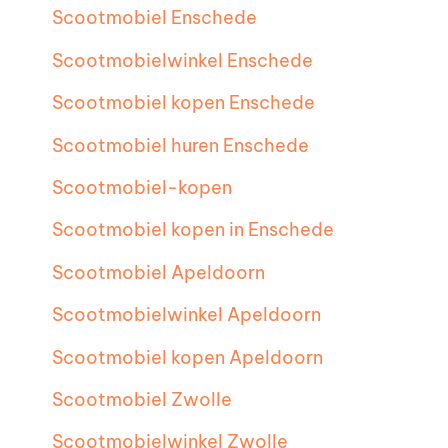
Scootmobiel Enschede
Scootmobielwinkel Enschede
Scootmobiel kopen Enschede
Scootmobiel huren Enschede
Scootmobiel-kopen
Scootmobiel kopen in Enschede
Scootmobiel Apeldoorn
Scootmobielwinkel Apeldoorn
Scootmobiel kopen Apeldoorn
Scootmobiel Zwolle
Scootmobielwinkel Zwolle