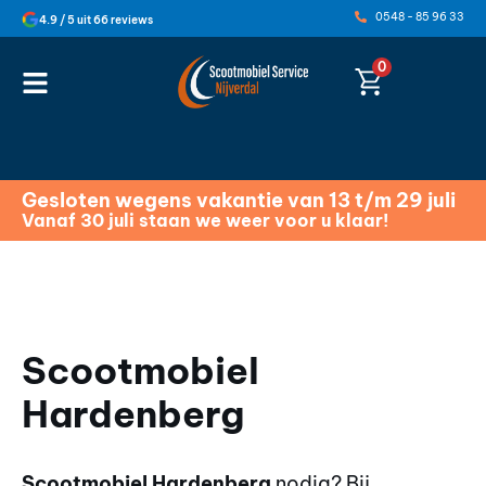
0548 - 85 96 33
4.9 / 5 uit 66 reviews
0
Gesloten wegens vakantie van 13 t/m 29 juli
Vanaf 30 juli staan we weer voor u klaar!
Scootmobiel
Hardenberg
Scootmobiel Hardenberg
nodig? Bij