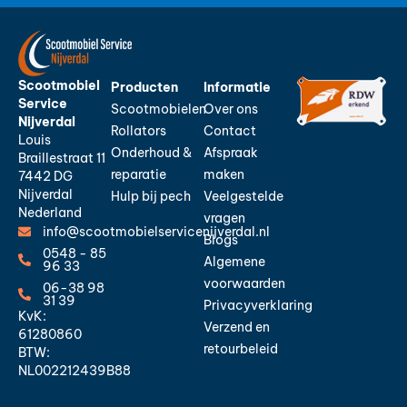
Scootmobiel
Producten
Informatie
Service
Scootmobielen
Over ons
Nijverdal
Rollators
Contact
Louis
Onderhoud &
Afspraak
Braillestraat 11
reparatie
maken
7442 DG
Nijverdal
Hulp bij pech
Veelgestelde
Nederland
vragen
info@scootmobielservicenijverdal.nl
Blogs
0548 - 85
Algemene
96 33
voorwaarden
06-38 98
31 39
Privacyverklaring
KvK:
Verzend en
61280860
retourbeleid
BTW:
NL002212439B88