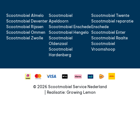
Scootmobiel Almelo
Scootmobiel
Scootmobiel Twente
Scootmobiel Deventer
Apeldoorn
Scootmobiel reparatie
Scootmobiel Rijssen
Scootmobiel Enschede
Enschede
Scootmobiel Ommen
Scootmobiel Hengelo
Scootmobiel Enter
Scootmobiel Zwolle
Scootmobiel
Scootmobiel Raalte
Oldenzaal
Scootmobiel
Scootmobiel
Vroomshoop
Hardenberg
© 2026 Scootmobiel Service Nederland
| Realisatie:
Growing Lemon
Home
Scootmobielen
Rollators