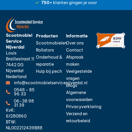
750+
klanten gingen je voor
Scootmobiel
Producten
Informatie
Service
Scootmobielen
Over ons
Nijverdal
Rollators
Contact
Louis
Onderhoud &
Afspraak
Braillestraat 11
reparatie
maken
7442 DG
Nijverdal
Hulp bij pech
Veelgestelde
Nederland
vragen
info@scootmobielservicenijverdal.nl
Blogs
0548 - 85
Algemene
96 33
voorwaarden
06-38 98
31 39
Privacyverklaring
KvK:
Verzend en
61280860
retourbeleid
BTW:
NL002212439B88