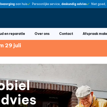
 bezorging
aan huis
Persoonlijke service,
deskundig advies
Niet goed,
d en reparatie
Over ons
Contact
Afspraak mak
 29 juli
obiel
advies