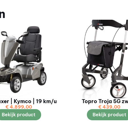
n
xer | Kymco | 19 km/u
Topro Troja 5G z
€
4.899,00
€
439,00
Bekijk product
Bekijk product