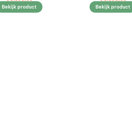
Bekijk product
Bekijk product
Deskundig en
persoonlijk advies
ij jarenlange ervaring en productkennis kun