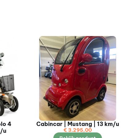
olo 4
Cabincar | Mustang | 13 km/u
€
3.295,00
m/u