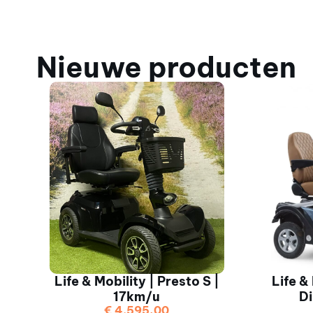
Nieuwe producten
Life & Mobility | Presto S |
Life &
17km/u
D
€
4.595,00