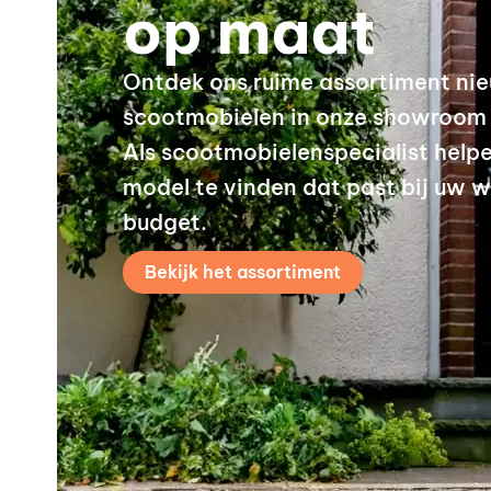
op maat
Ontdek ons ruime assortiment nie
scootmobielen in onze showroom i
Als scootmobielen­specialist helpe
model te vinden dat past bij uw w
budget.
Bekijk het assortiment