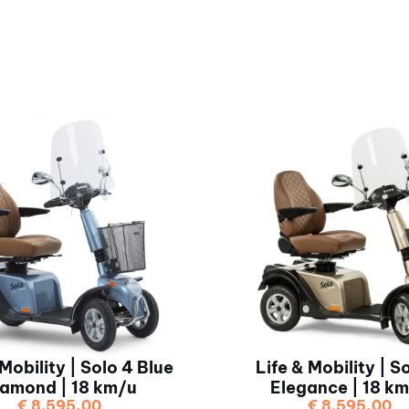
 Mobility | Solo 4 Blue
Life & Mobility | S
iamond | 18 km/u
Elegance | 18 k
€
8.595,00
€
8.595,00