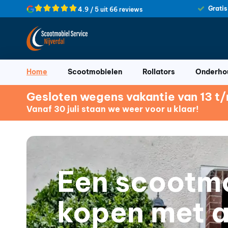
Gratis
4.9 / 5 uit 66 reviews
Home
Scootmobielen
Rollators
Onderhou
Gesloten wegens vakantie van 13 t/m
Vanaf 30 juli staan we weer voor u klaar!
Een scootm
kopen met 