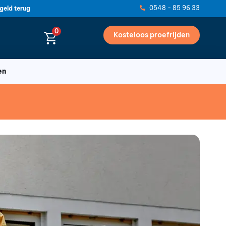
0548 - 85 96 33
geld terug
0
Kosteloos proefrijden
en