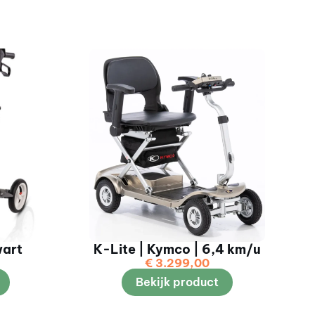
wart
K-Lite | Kymco | 6,4 km/u
€
3.299,00
Bekijk product