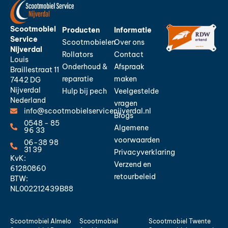
Scootmobiel
Producten
Informatie
Service
Scootmobielen
Over ons
Nijverdal
Rollators
Contact
Louis
Onderhoud &
Afspraak
Braillestraat 11
reparatie
maken
7442 DG
Nijverdal
Hulp bij pech
Veelgestelde
Nederland
vragen
info@scootmobielservicenijverdal.nl
Blogs
0548 - 85
Algemene
96 33
voorwaarden
06-38 98
31 39
Privacyverklaring
KvK:
Verzend en
61280860
retourbeleid
BTW:
NL002212439B88
Scootmobiel Almelo
Scootmobiel
Scootmobiel Twente