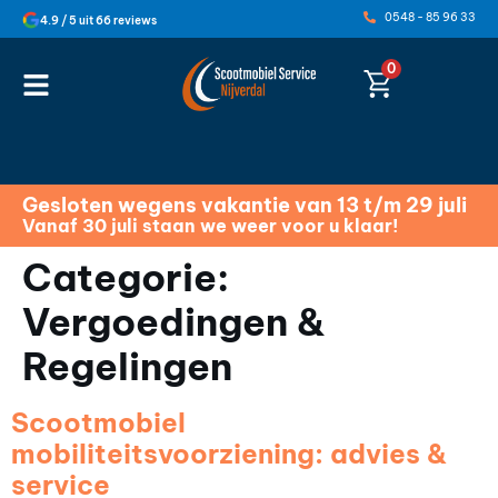
0548 - 85 96 33
4.9 / 5 uit 66 reviews
0
Gesloten wegens vakantie van 13 t/m 29 juli
Vanaf 30 juli staan we weer voor u klaar!
Categorie:
Vergoedingen &
Regelingen
Scootmobiel
mobiliteitsvoorziening: advies &
service