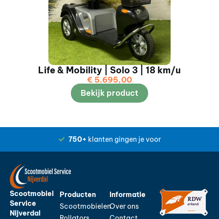
Life & Mobility | Solo 3 | 18 km/u
€
5.695,00
Bekijk product
750+
klanten gingen je voor
Scootmobiel
Producten
Informatie
Service
Scootmobielen
Over ons
Nijverdal
Rollators
Contact