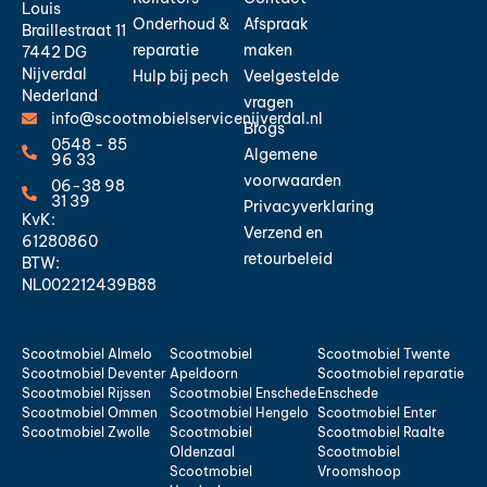
Louis
Onderhoud &
Afspraak
Braillestraat 11
reparatie
maken
7442 DG
Nijverdal
Hulp bij pech
Veelgestelde
Nederland
vragen
info@scootmobielservicenijverdal.nl
Blogs
0548 - 85
Algemene
96 33
voorwaarden
06-38 98
31 39
Privacyverklaring
KvK:
Verzend en
61280860
retourbeleid
BTW:
NL002212439B88
Scootmobiel Almelo
Scootmobiel
Scootmobiel Twente
Scootmobiel Deventer
Apeldoorn
Scootmobiel reparatie
Scootmobiel Rijssen
Scootmobiel Enschede
Enschede
Scootmobiel Ommen
Scootmobiel Hengelo
Scootmobiel Enter
Scootmobiel Zwolle
Scootmobiel
Scootmobiel Raalte
Oldenzaal
Scootmobiel
Scootmobiel
Vroomshoop