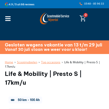
0548 - 85 96 33
4.9 / 5 uit 66 reviews
0
Gesloten wegens vakantie van 13 t/m 29 juli
Vanaf 30 juli staan we weer voor u klaar!
Home
›
Scootmobielen
›
Top occasions
› Life & Mobility | Presto S |
17km/u
Life & Mobility | Presto S |
17km/u
50 km
-
100 Ah