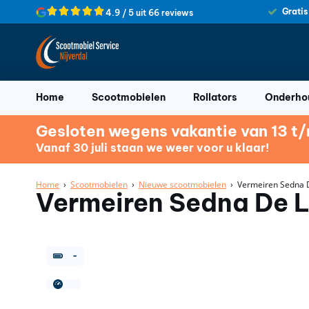
Gratis
4.9 / 5 uit 66 reviews
Home
Scootmobielen
Rollators
Onderhou
Gesloten wegens vakantie van 13 t/m
Vanaf 30 juli staan we weer voor u klaar!
Home
›
Scootmobielen
›
Nieuwe scootmobielen
› Vermeiren Sedna 
Vermeiren Sedna De 
-