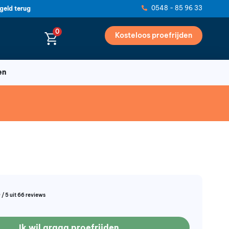
0548 - 85 96 33
geld terug
0
Kosteloos proefrijden
en
 / 5 uit 66 reviews
Ik wil graag proefrijden