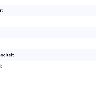
r:
aciteit
: