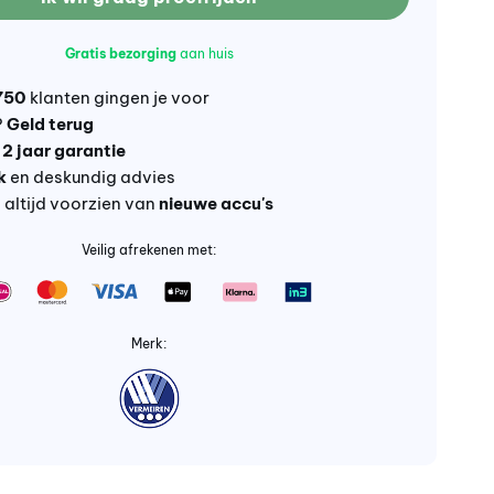
Gratis bezorging
aan huis
750
klanten gingen je voor
?
Geld terug
t
2 jaar garantie
k
en deskundig advies
altijd voorzien van
nieuwe accu's
Veilig afrekenen met:
Merk: