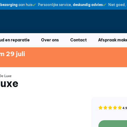
 bezorging
aan huis
Persoonlijke service,
deskundig advies
Niet goed,
d en reparatie
Over ons
Contact
Afspraak mak
 29 juli
De Luxe
Luxe
4.9