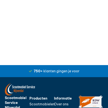
750+
klanten gingen je voor
Scootmobiel
Producten
Informatie
Service
Scootmobielen
Over ons
Nijverdal