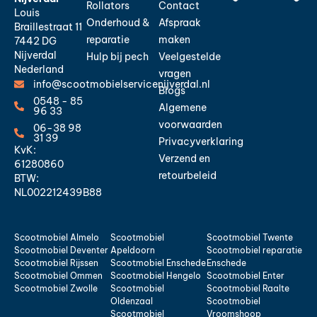
Rollators
Contact
Louis
Onderhoud &
Afspraak
Braillestraat 11
reparatie
maken
7442 DG
Nijverdal
Hulp bij pech
Veelgestelde
Nederland
vragen
info@scootmobielservicenijverdal.nl
Blogs
0548 - 85
Algemene
96 33
voorwaarden
06-38 98
31 39
Privacyverklaring
KvK:
Verzend en
61280860
retourbeleid
BTW:
NL002212439B88
Scootmobiel Almelo
Scootmobiel
Scootmobiel Twente
Scootmobiel Deventer
Apeldoorn
Scootmobiel reparatie
Scootmobiel Rijssen
Scootmobiel Enschede
Enschede
Scootmobiel Ommen
Scootmobiel Hengelo
Scootmobiel Enter
Scootmobiel Zwolle
Scootmobiel
Scootmobiel Raalte
Oldenzaal
Scootmobiel
Scootmobiel
Vroomshoop