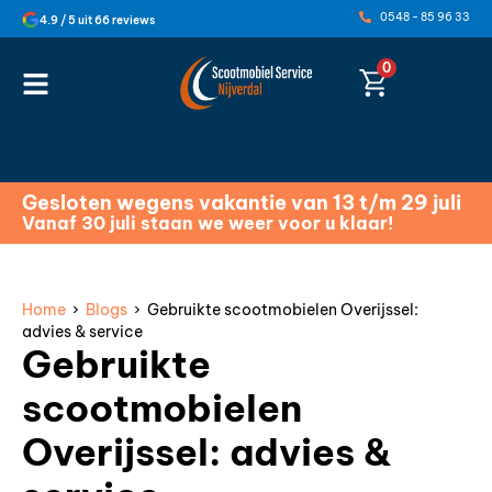
0548 - 85 96 33
4.9 / 5 uit 66 reviews
0
Gesloten wegens vakantie van 13 t/m 29 juli
Vanaf 30 juli staan we weer voor u klaar!
Home
›
Blogs
› Gebruikte scootmobielen Overijssel:
advies & service
Gebruikte
scootmobielen
Overijssel: advies &