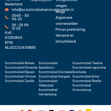
Nederland
vragen
info@scootmobielservicenijverdal.nl
Blogs
0548 - 85
Algemene
96 33
voorwaarden
06-38 98
31 39
Privacyverklaring
KvK:
Verzend en
61280860
retourbeleid
BTW:
NL002212439B88
Scootmobiel Almelo
Scootmobiel
Scootmobiel Twente
Scootmobiel Deventer
Apeldoorn
Scootmobiel reparatie
Scootmobiel Rijssen
Scootmobiel Enschede
Enschede
Scootmobiel Ommen
Scootmobiel Hengelo
Scootmobiel Enter
Scootmobiel Zwolle
Scootmobiel
Scootmobiel Raalte
Oldenzaal
Scootmobiel
Scootmobiel
Vroomshoop
Hardenberg