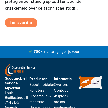
prettig en zelfstandig op pad kunt, zonder
sn
onzekerheid over de technische staat..
be
Lees verder
750+
klanten gingen je voor
Scootmobiel
Producten
Informatie
Service
Scootmobielen
Over ons
Nijverdal
Rollators
Contact
Louis
Onderhoud &
Afspraak
Braillestraat 11
reparatie
maken
7442 DG
Nijverdal
Hulp bij pech
Veelgestelde