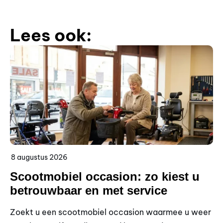
Lees ook:
8 augustus 2026
7 
Scootmobiel occasion: zo kiest u
K
betrouwbaar en met service
p
Zoekt u een scootmobiel occasion waarmee u weer
Wi