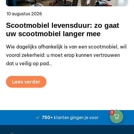
10 augustus 2026
9 
Scootmobiel levensduur: zo gaat
S
uw scootmobiel langer mee
s
Wie dagelijks afhankelijk is van een scootmobiel, wil
Wi
vooral zekerheid: u moet erop kunnen vertrouwen
pr
dat u veilig op pad..
sc
Lees verder
0
750+
klanten gingen je voor