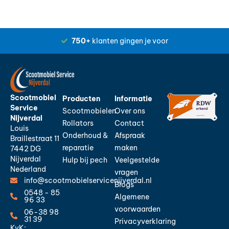
750+
klanten gingen je voor
Scootmobiel
Producten
Informatie
Service
Scootmobielen
Over ons
Nijverdal
Rollators
Contact
Louis
Onderhoud &
Afspraak
Braillestraat 11
reparatie
maken
7442 DG
Nijverdal
Hulp bij pech
Veelgestelde
Nederland
vragen
info@scootmobielservicenijverdal.nl
Blogs
0548 - 85
Algemene
96 33
voorwaarden
06-38 98
31 39
Privacyverklaring
KvK: