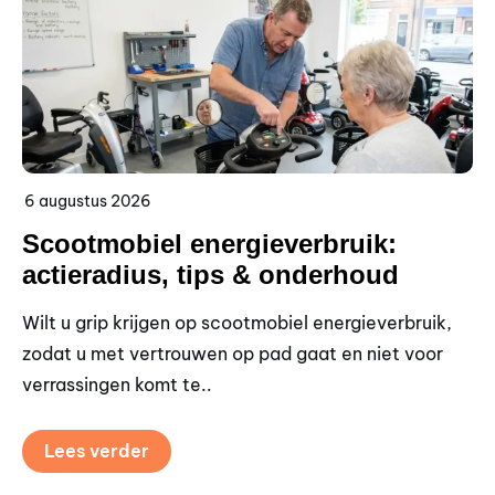
6 augustus 2026
5 
Scootmobiel energieverbruik:
S
actieradius, tips & onderhoud
t
Wilt u grip krijgen op scootmobiel energieverbruik,
Go
zodat u met vertrouwen op pad gaat en niet voor
wi
verrassingen komt te..
ve
Lees verder