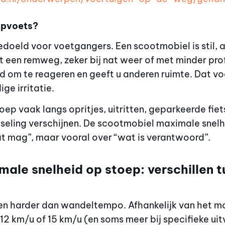
apvoets?
bedoeld voor voetgangers. Een scootmobiel is stil, 
een remweg, zeker bij nat weer of met minder prof
tijd om te reageren en geeft u anderen ruimte. Dat v
ge irritatie.
oep vaak langs opritjes, uitritten, geparkeerde fie
eling verschijnen. De scootmobiel maximale snelhe
at mag”, maar vooral over “wat is verantwoord”.
ale snelheid op stoep: verschillen t
n harder dan wandeltempo. Afhankelijk van het mo
, 12 km/u of 15 km/u (en soms meer bij specifieke ui