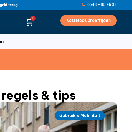
0548 - 85 96 33
geld terug
0
Kosteloos proefrijden
en
regels & tips
Gebruik & Mobiliteit