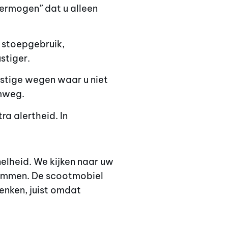
vermogen” dat u alleen
r stoepgebruik,
stiger.
ustige wegen waar u niet
emweg.
ra alertheid. In
nelheid. We kijken naar uw
 remmen. De scootmobiel
enken, juist omdat