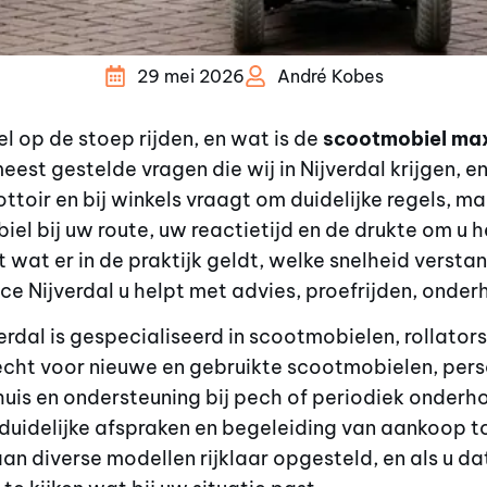
29 mei 2026
André Kobes
 op de stoep rijden, en wat is de
scootmobiel max
eest gestelde vragen die wij in Nijverdal krijgen, en 
trottoir en bij winkels vraagt om duidelijke regels, 
el bij uw route, uw reactietijd en de drukte om u he
 wat er in de praktijk geldt, welke snelheid verstandi
e Nijverdal u helpt met advies, proefrijden, onder
rdal is gespecialiseerd in scootmobielen, rollator
erecht voor nieuwe en gebruikte scootmobielen, pers
 huis en ondersteuning bij pech of periodiek onder
, duidelijke afspraken en begeleiding van aankoop t
an diverse modellen rijklaar opgesteld, en als u da