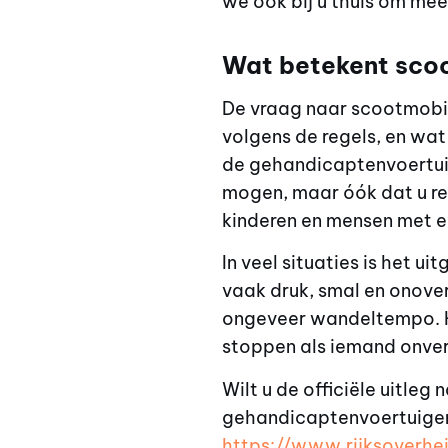
we ook bij u thuis om mee 
Wat betekent scoo
De vraag naar scootmobi
volgens de regels, en wat 
de gehandicaptenvoertuig
mogen, maar óók dat u r
kinderen en mensen met ee
In veel situaties is het 
vaak druk, smal en onover
ongeveer wandeltempo. He
stoppen als iemand onver
Wilt u de officiële uitleg
gehandicaptenvoertuigen? 
https://www.rijksoverh