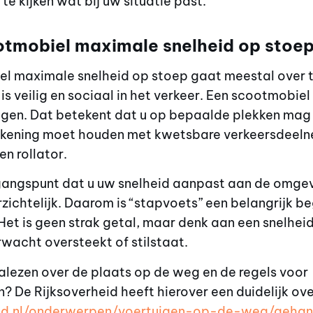
te kijken wat bij uw situatie past.
tmobiel maximale snelheid op stoep 
el maximale snelheid op stoep gaat meestal over 
is veilig en sociaal in het verkeer. Een scootmobiel
en. Dat betekent dat u op bepaalde plekken mag r
ekening moet houden met kwetsbare verkeersdeeln
n rollator.
uitgangspunt dat u uw snelheid aanpast aan de omgev
zichtelijk. Daarom is “stapvoets” een belangrijk b
t is geen strak getal, maar denk aan een snelheid 
wacht oversteekt of stilstaat.
 nalezen over de plaats op de weg en de regels voor
De Rijksoverheid heeft hierover een duidelijk ove
eid.nl/onderwerpen/voertuigen-op-de-weg/gehan