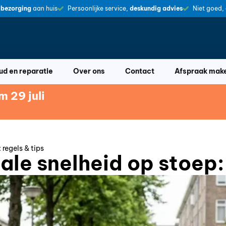
 bezorging
aan huis
Persoonlijke service,
deskundig advies
Niet goed,
d en reparatie
Over ons
Contact
Afspraak mak
 29 juli
regels & tips
e snelheid op stoep: 