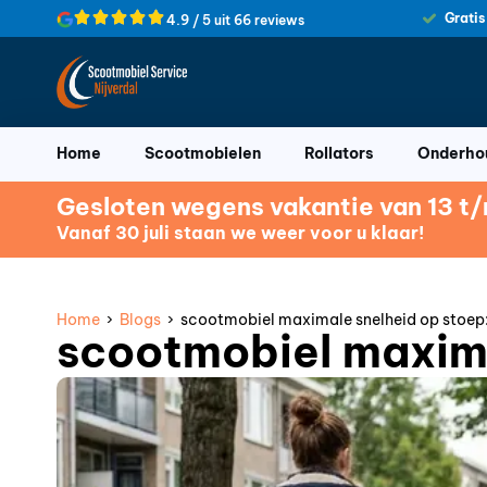
Gratis
4.9 / 5 uit 66 reviews
Home
Scootmobielen
Rollators
Onderhou
Gesloten wegens vakantie van 13 t/m
Vanaf 30 juli staan we weer voor u klaar!
Home
›
Blogs
› scootmobiel maximale snelheid op stoep: 
scootmobiel maximal