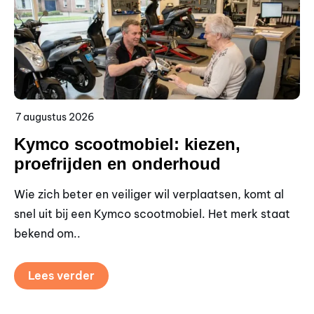
7 augustus 2026
6 
Kymco scootmobiel: kiezen,
S
proefrijden en onderhoud
a
Wie zich beter en veiliger wil verplaatsen, komt al
Wi
snel uit bij een Kymco scootmobiel. Het merk staat
zo
bekend om..
ve
Lees verder