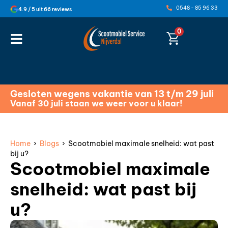
0548 - 85 96 33
4.9 / 5 uit 66 reviews
0
Gesloten wegens vakantie van 13 t/m 29 juli
Vanaf 30 juli staan we weer voor u klaar!
Home
›
Blogs
› Scootmobiel maximale snelheid: wat past
bij u?
Scootmobiel maximale
snelheid: wat past bij
u?