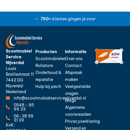
750+
klanten gingen je voor
Scootmobiel
Producten
Informatie
Service
Scootmobielen
Over ons
Nijverdal
Rollators
Contact
Louis
Onderhoud &
Afspraak
Braillestraat 11
reparatie
maken
7442 DG
Nijverdal
Hulp bij pech
Veelgestelde
Nederland
vragen
info@scootmobielservicenijverdal.nl
Blogs
0548 - 85
Algemene
96 33
voorwaarden
06-38 98
31 39
Privacyverklaring
KvK:
Verzend en