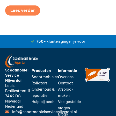
Lees verder
750+
klanten gingen je voor
Scootmobiel
Producten
Informatie
Service
Scootmobielen
Over ons
Nijverdal
Rollators
Contact
Louis
Onderhoud &
Afspraak
Braillestraat 11
reparatie
maken
7442 DG
Nijverdal
Hulp bij pech
Veelgestelde
Nederland
vragen
info@scootmobielservicenijverdal.nl
Blogs