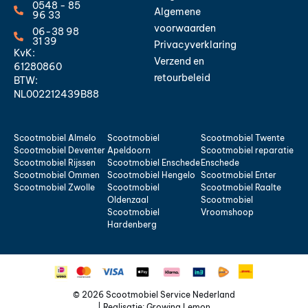
0548 - 85
Algemene
96 33
voorwaarden
06-38 98
31 39
Privacyverklaring
KvK:
Verzend en
61280860
retourbeleid
BTW:
NL002212439B88
Scootmobiel Almelo
Scootmobiel
Scootmobiel Twente
Scootmobiel Deventer
Apeldoorn
Scootmobiel reparatie
Scootmobiel Rijssen
Scootmobiel Enschede
Enschede
Scootmobiel Ommen
Scootmobiel Hengelo
Scootmobiel Enter
Scootmobiel Zwolle
Scootmobiel
Scootmobiel Raalte
Oldenzaal
Scootmobiel
Scootmobiel
Vroomshoop
Hardenberg
© 2026 Scootmobiel Service Nederland
| Realisatie:
Growing Lemon