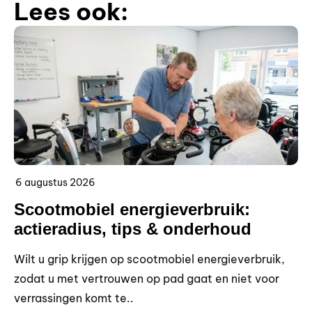
Lees ook:
6 augustus 2026
5 
Scootmobiel energieverbruik:
S
actieradius, tips & onderhoud
t
Wilt u grip krijgen op scootmobiel energieverbruik,
Go
zodat u met vertrouwen op pad gaat en niet voor
wi
verrassingen komt te..
ve