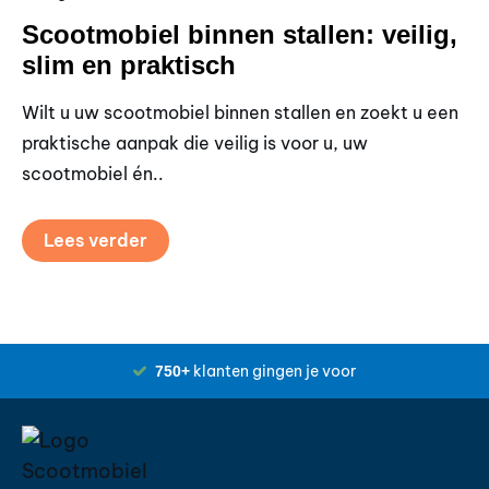
Scootmobiel binnen stallen: veilig,
S
slim en praktisch
b
Wilt u uw scootmobiel binnen stallen en zoekt u een
Zo
praktische aanpak die veilig is voor u, uw
pr
scootmobiel én..
on
Lees verder
klanten gingen je voor
750+