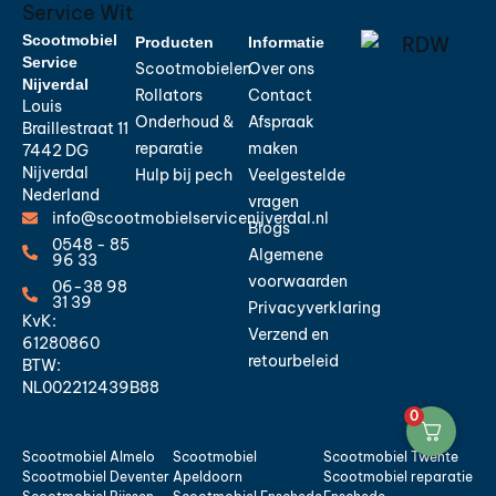
Scootmobiel
Producten
Informatie
Service
Scootmobielen
Over ons
Nijverdal
Rollators
Contact
Louis
Onderhoud &
Afspraak
Braillestraat 11
reparatie
maken
7442 DG
Nijverdal
Hulp bij pech
Veelgestelde
Nederland
vragen
info@scootmobielservicenijverdal.nl
Blogs
0548 - 85
Algemene
96 33
voorwaarden
06-38 98
31 39
Privacyverklaring
KvK:
Verzend en
61280860
retourbeleid
BTW:
NL002212439B88
0
Scootmobiel Almelo
Scootmobiel
Scootmobiel Twente
Scootmobiel Deventer
Apeldoorn
Scootmobiel reparatie