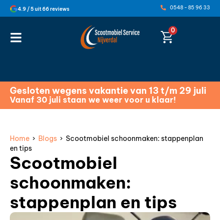
0548 - 85 96 33
4.9 / 5 uit 66 reviews
0
Gesloten wegens vakantie van 13 t/m 29 juli
Vanaf 30 juli staan we weer voor u klaar!
Home
›
Blogs
› Scootmobiel schoonmaken: stappenplan
en tips
Scootmobiel
schoonmaken:
stappenplan en tips