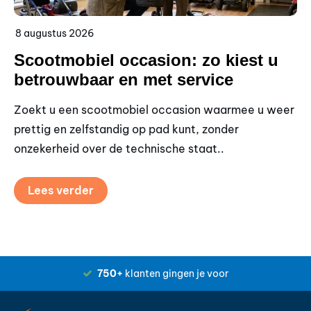
8 augustus 2026
7 
Scootmobiel occasion: zo kiest u
K
betrouwbaar en met service
p
Zoekt u een scootmobiel occasion waarmee u weer
Wi
prettig en zelfstandig op pad kunt, zonder
sn
onzekerheid over de technische staat..
be
Lees verder
750+
klanten gingen je voor