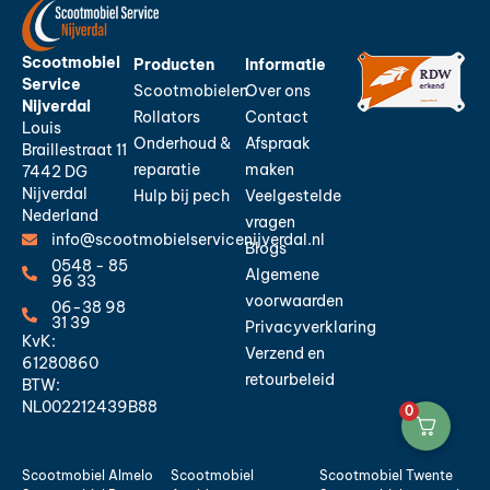
Scootmobiel
Producten
Informatie
Service
Scootmobielen
Over ons
Nijverdal
Rollators
Contact
Louis
Onderhoud &
Afspraak
Braillestraat 11
reparatie
maken
7442 DG
Nijverdal
Hulp bij pech
Veelgestelde
Nederland
vragen
info@scootmobielservicenijverdal.nl
Blogs
0548 - 85
Algemene
96 33
voorwaarden
06-38 98
31 39
Privacyverklaring
KvK:
Verzend en
61280860
retourbeleid
BTW:
NL002212439B88
0
Scootmobiel Almelo
Scootmobiel
Scootmobiel Twente