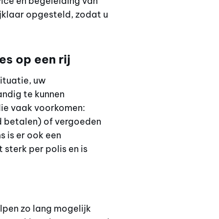
rvice en begeleiding van
jklaar opgesteld, zodat u
s op een rij
ituatie, uw
andig te kunnen
 die vaak voorkomen:
d betalen) of vergoeden
 is er ook een
sterk per polis en is
pen zo lang mogelijk