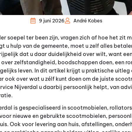
9 juni 2026
André Kobes
r soepel ter been zijn, vragen zich af hoe het zit 
ijgt u hulp van de gemeente, moet u zelf alles betale
jpelijk dat u daar duidelijkheid over wilt, want e
r over zelfstandigheid, boodschappen doen, een ro
elijks leven. In dit artikel krijgt u praktische uitl
 ook over wat u zélf kunt doen om de juiste scootm
vice Nijverdal u daarbij persoonlijk helpt, van advi
atie.
rdal is gespecialiseerd in scootmobielen, rollator
t voor nieuwe en gebruikte scootmobielen, persoonli
uis. Ook voor levering aan huis, afstellingen, onder