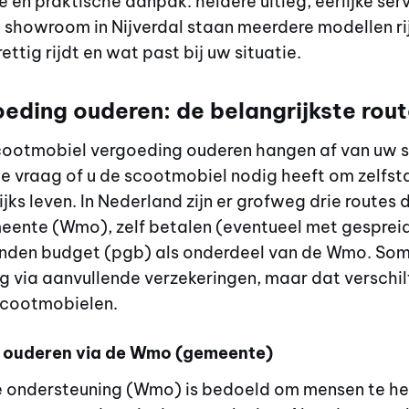
e en praktische aanpak: heldere uitleg, eerlijke se
e showroom in Nijverdal staan meerdere modellen ri
ettig rijdt en wat past bij uw situatie.
ding ouderen: de belangrijkste route
ootmobiel vergoeding ouderen hangen af van uw s
de vraag of u de scootmobiel nodig heeft om zelfst
ks leven. In Nederland zijn er grofweg drie routes
eente (Wmo), zelf betalen (eventueel met gesprei
den budget (pgb) als onderdeel van de Wmo. Soms
g via aanvullende verzekeringen, maar dat verschilt 
 scootmobielen.
 ouderen via de Wmo (gemeente)
 ondersteuning (Wmo) is bedoeld om mensen te hel