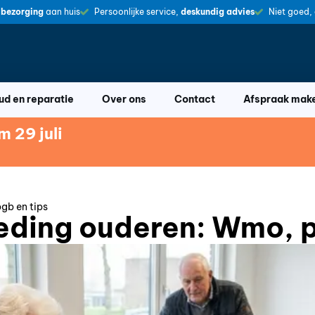
 bezorging
aan huis
Persoonlijke service,
deskundig advies
Niet goed,
d en reparatie
Over ons
Contact
Afspraak mak
 29 juli
gb en tips
ding ouderen: Wmo, p