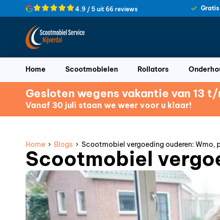
Gratis
4.9 / 5 uit 66 reviews
Home
Scootmobielen
Rollators
Onderhou
Gesloten wegens vakantie van 13 t/m
Vanaf 30 juli staan we weer voor u klaar!
Home
›
Blogs
› Scootmobiel vergoeding ouderen: Wmo, p
Scootmobiel vergoe