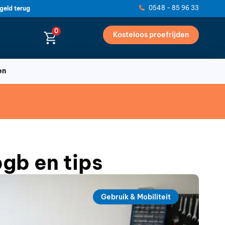
0548 - 85 96 33
geld terug
0
Kosteloos proefrijden
en
gb en tips
Gebruik & Mobiliteit