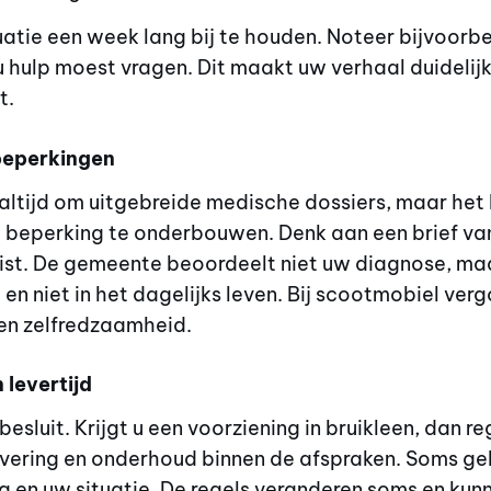
atie een week lang bij te houden. Noteer bijvoorb
 hulp moest vragen. Dit maakt uw verhaal duidelijk
t.
beperkingen
altijd om uitgebreide medische dossiers, maar het
w beperking te onderbouwen. Denk aan een brief van
list. De gemeente beoordeelt niet uw diagnose, ma
 en niet in het dagelijks leven. Bij scootmobiel ve
 en zelfredzaamheid.
 levertijd
esluit. Krijgt u een voorziening in bruikleen, dan 
evering en onderhoud binnen de afspraken. Soms gel
ng en uw situatie. De regels veranderen soms en ku