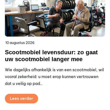
10 augustus 2026
9 
Scootmobiel levensduur: zo gaat
S
uw scootmobiel langer mee
s
Wie dagelijks afhankelijk is van een scootmobiel, wil
Wi
vooral zekerheid: u moet erop kunnen vertrouwen
pr
dat u veilig op pad..
sc
Lees verder