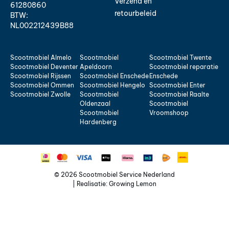
Verzend en
61280860
retourbeleid
BTW:
NL002212439B88
Scootmobiel Almelo
Scootmobiel
Scootmobiel Twente
Scootmobiel Deventer
Apeldoorn
Scootmobiel reparatie
Scootmobiel Rijssen
Scootmobiel Enschede
Enschede
Scootmobiel Ommen
Scootmobiel Hengelo
Scootmobiel Enter
Scootmobiel Zwolle
Scootmobiel
Scootmobiel Raalte
Oldenzaal
Scootmobiel
Scootmobiel
Vroomshoop
Hardenberg
© 2026 Scootmobiel Service Nederland
| Realisatie:
Growing Lemon