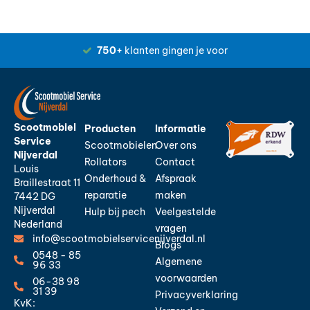
750+
klanten gingen je voor
Scootmobiel
Producten
Informatie
Service
Scootmobielen
Over ons
Nijverdal
Rollators
Contact
Louis
Onderhoud &
Afspraak
Braillestraat 11
reparatie
maken
7442 DG
Nijverdal
Hulp bij pech
Veelgestelde
Nederland
vragen
info@scootmobielservicenijverdal.nl
Blogs
0548 - 85
Algemene
96 33
voorwaarden
06-38 98
31 39
Privacyverklaring
KvK: