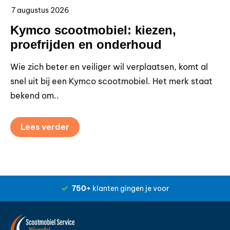
7 augustus 2026
6 
Kymco scootmobiel: kiezen,
S
proefrijden en onderhoud
a
Wie zich beter en veiliger wil verplaatsen, komt al
Wi
snel uit bij een Kymco scootmobiel. Het merk staat
zo
bekend om..
ve
Lees verder
750+
klanten gingen je voor