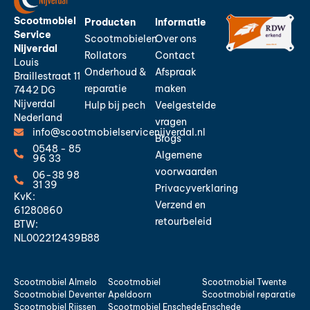
Scootmobiel
Producten
Informatie
Service
Scootmobielen
Over ons
Nijverdal
Rollators
Contact
Louis
Onderhoud &
Afspraak
Braillestraat 11
reparatie
maken
7442 DG
Nijverdal
Hulp bij pech
Veelgestelde
Nederland
vragen
info@scootmobielservicenijverdal.nl
Blogs
0548 - 85
Algemene
96 33
voorwaarden
06-38 98
31 39
Privacyverklaring
KvK:
Verzend en
61280860
retourbeleid
BTW:
NL002212439B88
Scootmobiel Almelo
Scootmobiel
Scootmobiel Twente
Scootmobiel Deventer
Apeldoorn
Scootmobiel reparatie
Scootmobiel Rijssen
Scootmobiel Enschede
Enschede