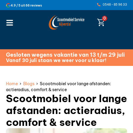
0548 - 85 96 33
4.9 / 5 uit 66 reviews
0
Gesloten wegens vakantie van 13 t/m 29 juli
Vanaf 30 juli staan we weer voor u klaar!
Home
›
Blogs
› Scootmobiel voor lange afstanden:
actieradius, comfort & service
Scootmobiel voor lange
afstanden: actieradius,
comfort & service