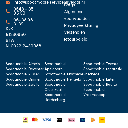
info@scootmobielservicenijverdal.nl
Blogs
0548 - 85
Algemene
96 33
voorwaarden
06-38 98
31 39
Privacyverklaring
KvK:
Verzend en
61280860
retourbeleid
BTW:
NL002212439B88
Scootmobiel Almelo
Scootmobiel
Scootmobiel Twente
Scootmobiel Deventer
Apeldoorn
Scootmobiel reparatie
Scootmobiel Rijssen
Scootmobiel Enschede
Enschede
Scootmobiel Ommen
Scootmobiel Hengelo
Scootmobiel Enter
Scootmobiel Zwolle
Scootmobiel
Scootmobiel Raalte
Oldenzaal
Scootmobiel
Scootmobiel
Vroomshoop
Hardenberg