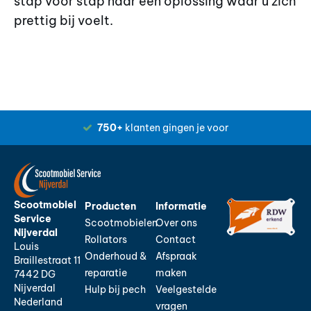
stap voor stap naar een oplossing waar u zich
prettig bij voelt.
750+
klanten gingen je voor
Scootmobiel
Producten
Informatie
Service
Scootmobielen
Over ons
Nijverdal
Rollators
Contact
Louis
Onderhoud &
Afspraak
Braillestraat 11
reparatie
maken
7442 DG
Nijverdal
Hulp bij pech
Veelgestelde
Nederland
vragen