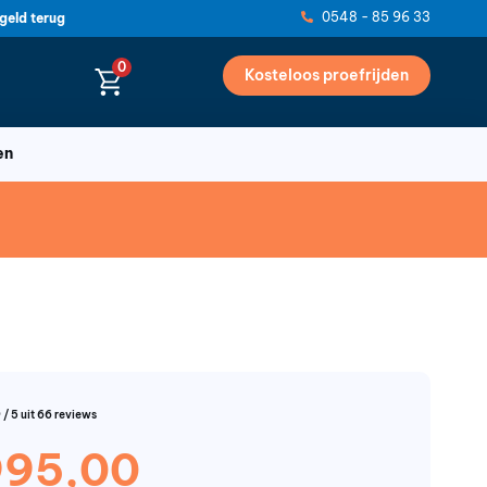
0548 - 85 96 33
geld terug
0
Kosteloos proefrijden
en
 / 5 uit 66 reviews
995,00