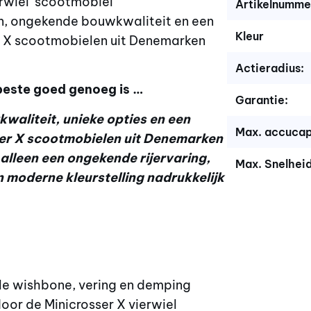
rwiel scootmobiel
Artikelnumme
n, ongekende bouwkwaliteit en een
Kleur
r X scootmobielen uit Denemarken
Actieradius:
 beste goed genoeg is …
Garantie:
waliteit, unieke opties en een
Max. accucap
ser X scootmobielen uit Denemarken
alleen een ongekende rijervaring,
Max. Snelheid
 moderne kleurstelling nadrukkelijk
le wishbone, vering en demping
or de Minicrosser X vierwiel