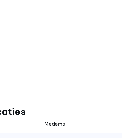
caties
Medema