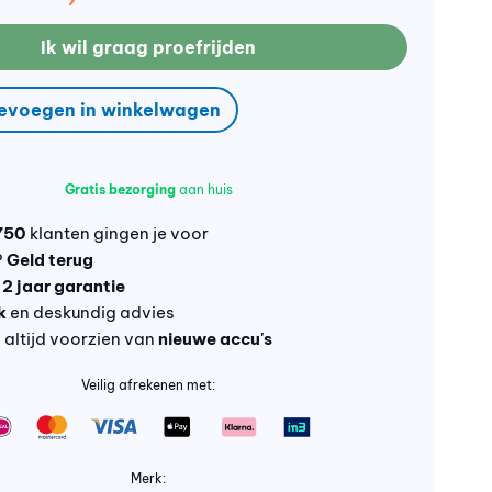
Ik wil graag proefrijden
evoegen in winkelwagen
Gratis bezorging
aan huis
750
klanten gingen je voor
?
Geld terug
t
2 jaar garantie
k
en deskundig advies
altijd voorzien van
nieuwe accu's
Veilig afrekenen met:
Merk: