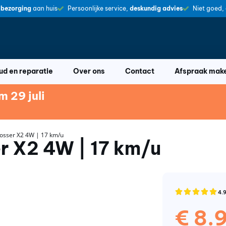
 bezorging
aan huis
Persoonlijke service,
deskundig advies
Niet goed,
d en reparatie
Over ons
Contact
Afspraak mak
 29 juli
sser X2 4W | 17 km/u
r X2 4W | 17 km/u
4.9
€
8.