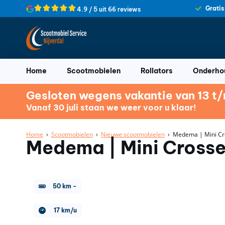
Gratis
4.9 / 5 uit 66 reviews
Home
Scootmobielen
Rollators
Onderhou
Gesloten wegens vakantie van 13 t/m
Vanaf 30 juli staan we weer voor u klaar!
Home
›
Scootmobielen
›
Nieuwe scootmobielen
› Medema | Mini Cro
Medema | Mini Crosse
50 km
-
17 km/u