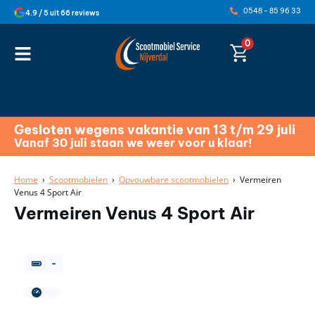
0548 - 85 96 33
4.9 / 5 uit 66 reviews
0
Gesloten wegens vakantie van 13 t/m 29 juli
Vanaf 30 juli staan we weer voor u klaar!
Home
›
Scootmobielen
›
Opvouwbare scootmobielen
› Vermeiren
Venus 4 Sport Air
Vermeiren Venus 4 Sport Air
-