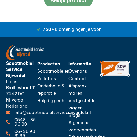
Bekijk product
750+
klanten gingen je voor
Scootmobiel
Producten
Informatie
Service
Scootmobielen
Over ons
Nijverdal
Rollators
Contact
Louis
Onderhoud &
Afspraak
Braillestraat 11
reparatie
maken
7442 DG
Nijverdal
Hulp bij pech
Veelgestelde
Nederland
vragen
info@scootmobielservicenijverdal.nl
Blogs
0548 - 85
Algemene
96 33
voorwaarden
06-38 98
31 39