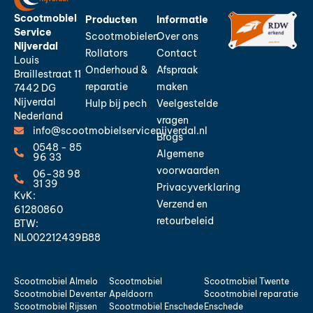
Scootmobiel
Producten
Informatie
Service
Scootmobielen
Over ons
Nijverdal
Rollators
Contact
Louis
Onderhoud &
Afspraak
Braillestraat 11
reparatie
maken
7442 DG
Nijverdal
Hulp bij pech
Veelgestelde
Nederland
vragen
info@scootmobielservicenijverdal.nl
Blogs
0548 - 85
Algemene
96 33
voorwaarden
06-38 98
31 39
Privacyverklaring
KvK:
Verzend en
61280860
retourbeleid
BTW:
NL002212439B88
Scootmobiel Almelo
Scootmobiel
Scootmobiel Twente
Scootmobiel Deventer
Apeldoorn
Scootmobiel reparatie
Scootmobiel Rijssen
Scootmobiel Enschede
Enschede