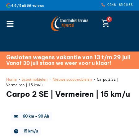
0548 - 85 96 33
4.9 / 5 uit 66 reviews
0
Gesloten wegens vakantie van 13 t/m 29 juli
Vanaf 30 juli staan we weer voor u klaar!
Home
›
Scootmobielen
›
Nieuwe scootmobielen
› Carpo 2 SE |
Vermeiren | 15 km/u
Carpo 2 SE | Vermeiren | 15 km/u
60 km
-
90 Ah
15 km/u