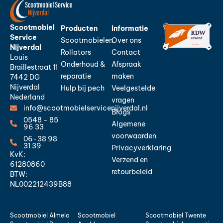
Scootmobiel
Producten
Informatie
Service
Scootmobielen
Over ons
Nijverdal
Rollators
Contact
Louis
Onderhoud &
Afspraak
Braillestraat 11
reparatie
maken
7442 DG
Nijverdal
Hulp bij pech
Veelgestelde
Nederland
vragen
info@scootmobielservicenijverdal.nl
Blogs
0548 - 85
Algemene
96 33
voorwaarden
06-38 98
31 39
Privacyverklaring
KvK:
Verzend en
61280860
retourbeleid
BTW:
NL002212439B88
Scootmobiel Almelo
Scootmobiel
Scootmobiel Twente