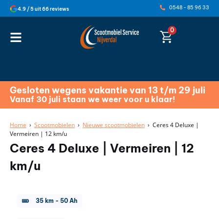
0548 - 85 96 33
4.9 / 5 uit 66 reviews
0
Gesloten wegens vakantie van 13 t/m 29 juli
Vanaf 30 juli staan we weer voor u klaar!
Home
›
Scootmobielen
›
Nieuwe scootmobielen
› Ceres 4 Deluxe |
Vermeiren | 12 km/u
Ceres 4 Deluxe | Vermeiren | 12
km/u
35 km
-
50 Ah