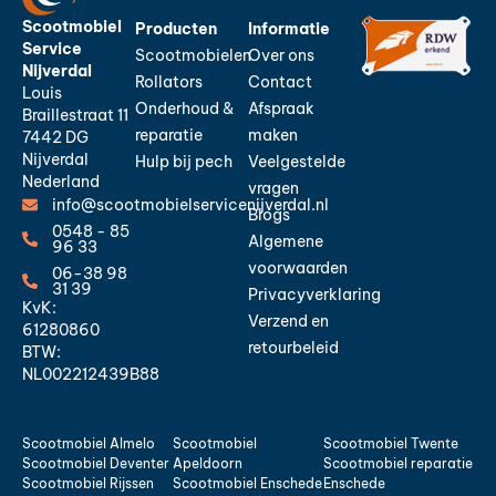
Scootmobiel
Producten
Informatie
Service
Scootmobielen
Over ons
Nijverdal
Rollators
Contact
Louis
Onderhoud &
Afspraak
Braillestraat 11
reparatie
maken
7442 DG
Nijverdal
Hulp bij pech
Veelgestelde
Nederland
vragen
info@scootmobielservicenijverdal.nl
Blogs
0548 - 85
Algemene
96 33
voorwaarden
06-38 98
31 39
Privacyverklaring
KvK:
Verzend en
61280860
retourbeleid
BTW:
NL002212439B88
Scootmobiel Almelo
Scootmobiel
Scootmobiel Twente
Scootmobiel Deventer
Apeldoorn
Scootmobiel reparatie
Scootmobiel Rijssen
Scootmobiel Enschede
Enschede