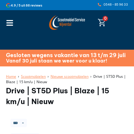
0548 - 85 96 33
4.9 / 5 uit 66 reviews
0
Gesloten wegens vakantie van 13 t/m 29 juli
Vanaf 30 juli staan we weer voor u klaar!
Home
›
Scootmobielen
›
Nieuwe scootmobielen
› Drive | ST5D Plus |
Blaze | 15 km/u | Nieuw
Drive | ST5D Plus | Blaze | 15
km/u | Nieuw
-