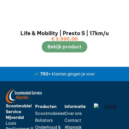
Life & Mobility | Presto S | 17km/u
€
3.995,00
Bekijk product
750+
klanten gingen je voor
Scootmobiel
Producten
Informatie
Service
Scootmobielen
Over ons
Nijverdal
Rollators
Contact
Louis
Onderhoud &
Afspraak
Braillestraat 11