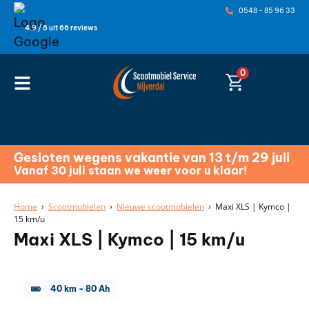
0548 - 85 96 33
4.9 / 5 uit 66 reviews
0
Gesloten wegens vakantie van 13 t/m 29 juli
Vanaf 30 juli staan we weer voor u klaar!
Home
›
Scootmobielen
›
Nieuwe scootmobielen
› Maxi XLS | Kymco |
15 km/u
Maxi XLS | Kymco | 15 km/u
40 km
-
80 Ah