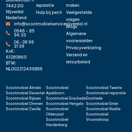
reparatie
maken
7442 DG
Nijverdal
Hulp bij pech
Veelgestelde
Nederland
vragen
info@scootmobielservicenijverdal.nl
Blogs
0548 - 85
Algemene
96 33
voorwaarden
06-38 98
31 39
Privacyverklaring
KvK:
Verzend en
61280860
retourbeleid
BTW:
NL002212439B88
Scootmobiel Almelo
Scootmobiel
Scootmobiel Twente
Scootmobiel Deventer
Apeldoorn
Scootmobiel reparatie
Scootmobiel Rijssen
Scootmobiel Enschede
Enschede
Scootmobiel Ommen
Scootmobiel Hengelo
Scootmobiel Enter
Scootmobiel Zwolle
Scootmobiel
Scootmobiel Raalte
Oldenzaal
Scootmobiel
Scootmobiel
Vroomshoop
Hardenberg