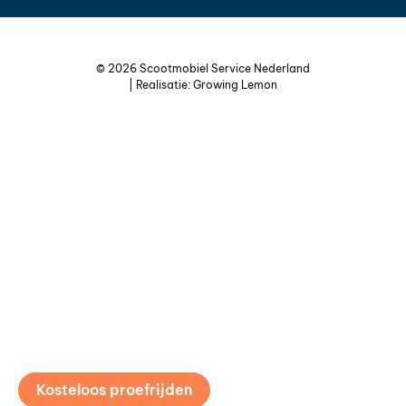
© 2026 Scootmobiel Service Nederland
| Realisatie:
Growing Lemon
Home
Scootmobielen
Rollators
Onderhoud en reparatie
Over ons
Contact
Afspraak maken
Kosteloos proefrijden