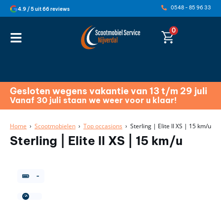
0548 - 85 96 33
4.9 / 5 uit 66 reviews
0
Gesloten wegens vakantie van 13 t/m 29 juli
Vanaf 30 juli staan we weer voor u klaar!
Home
›
Scootmobielen
›
Top occasions
› Sterling | Elite II XS | 15 km/u
Sterling | Elite II XS | 15 km/u
-