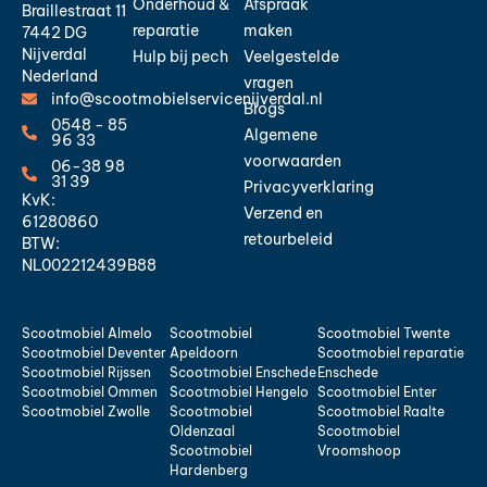
Onderhoud &
Afspraak
Braillestraat 11
reparatie
maken
7442 DG
Nijverdal
Hulp bij pech
Veelgestelde
Nederland
vragen
info@scootmobielservicenijverdal.nl
Blogs
0548 - 85
Algemene
96 33
voorwaarden
06-38 98
31 39
Privacyverklaring
KvK:
Verzend en
61280860
retourbeleid
BTW:
NL002212439B88
Scootmobiel Almelo
Scootmobiel
Scootmobiel Twente
Scootmobiel Deventer
Apeldoorn
Scootmobiel reparatie
Scootmobiel Rijssen
Scootmobiel Enschede
Enschede
Scootmobiel Ommen
Scootmobiel Hengelo
Scootmobiel Enter
Scootmobiel Zwolle
Scootmobiel
Scootmobiel Raalte
Oldenzaal
Scootmobiel
Scootmobiel
Vroomshoop
Hardenberg