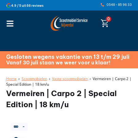
0548 - 85 96 33
4.9 / 5 uit 66 reviews
0
Gesloten wegens vakantie van 13 t/m 29 juli
Vanaf 30 juli staan we weer voor u klaar!
Home
›
Scootmobielen
›
Vaste scootmobielen
› Vermeiren | Carpo 2 |
Special Edition | 18 km/u
Vermeiren | Carpo 2 | Special
Edition | 18 km/u
-