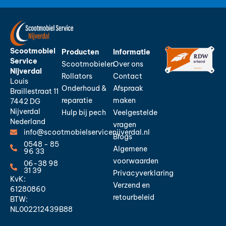
Scootmobiel
Producten
Informatie
Service
Scootmobielen
Over ons
Nijverdal
Rollators
Contact
Louis
Onderhoud &
Afspraak
Braillestraat 11
reparatie
maken
7442 DG
Nijverdal
Hulp bij pech
Veelgestelde
Nederland
vragen
info@scootmobielservicenijverdal.nl
Blogs
0548 - 85
Algemene
96 33
voorwaarden
06-38 98
31 39
Privacyverklaring
KvK:
Verzend en
61280860
retourbeleid
BTW:
NL002212439B88