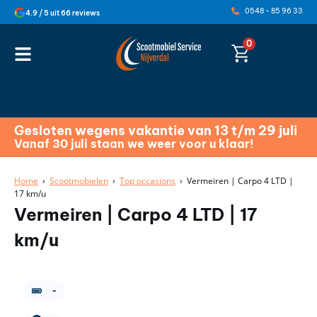
0548 - 85 96 33
4.9 / 5 uit 66 reviews
0
Gesloten wegens vakantie van 13 t/m 29 juli
Vanaf 30 juli staan we weer voor u klaar!
Home
›
Scootmobielen
›
Top occasions
› Vermeiren | Carpo 4 LTD |
17 km/u
Vermeiren | Carpo 4 LTD | 17
km/u
-