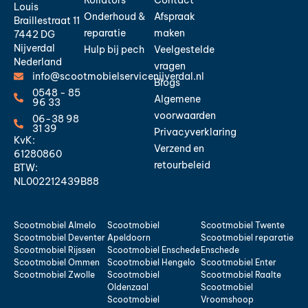
Louis
Onderhoud &
Afspraak
Braillestraat 11
reparatie
maken
7442 DG
Nijverdal
Hulp bij pech
Veelgestelde
Nederland
vragen
info@scootmobielservicenijverdal.nl
Blogs
0548 - 85
Algemene
96 33
voorwaarden
06-38 98
31 39
Privacyverklaring
KvK:
Verzend en
61280860
retourbeleid
BTW:
NL002212439B88
Scootmobiel Almelo
Scootmobiel
Scootmobiel Twente
Scootmobiel Deventer
Apeldoorn
Scootmobiel reparatie
Scootmobiel Rijssen
Scootmobiel Enschede
Enschede
Scootmobiel Ommen
Scootmobiel Hengelo
Scootmobiel Enter
Scootmobiel Zwolle
Scootmobiel
Scootmobiel Raalte
Oldenzaal
Scootmobiel
Scootmobiel
Vroomshoop