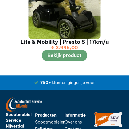
Life & Mobility | Presto S | 17km/u
€
3.995,00
Bekijk product
750+
klanten gingen je voor
Scootmobiel
Producten
Informatie
Service
Scootmobielen
Over ons
Nijverdal
Rollators
Contact