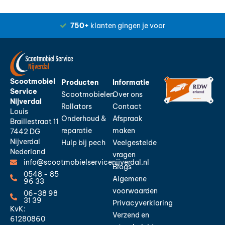
750+
klanten gingen je voor
Scootmobiel
Producten
Informatie
Service
Scootmobielen
Over ons
Nijverdal
Rollators
Contact
Louis
Onderhoud &
Afspraak
Braillestraat 11
reparatie
maken
7442 DG
Nijverdal
Hulp bij pech
Veelgestelde
Nederland
vragen
info@scootmobielservicenijverdal.nl
Blogs
0548 - 85
Algemene
96 33
voorwaarden
06-38 98
31 39
Privacyverklaring
KvK:
Verzend en
61280860