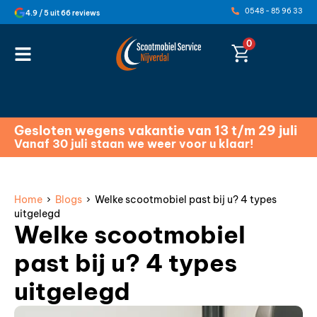
0548 - 85 96 33
4.9 / 5 uit 66 reviews
0
Gesloten wegens vakantie van 13 t/m 29 juli
Vanaf 30 juli staan we weer voor u klaar!
Home
›
Blogs
› Welke scootmobiel past bij u? 4 types
uitgelegd
Welke scootmobiel
past bij u? 4 types
uitgelegd