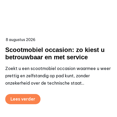
8 augustus 2026
7 
Scootmobiel occasion: zo kiest u
K
betrouwbaar en met service
p
Zoekt u een scootmobiel occasion waarmee u weer
Wi
prettig en zelfstandig op pad kunt, zonder
sn
onzekerheid over de technische staat..
be
Lees verder