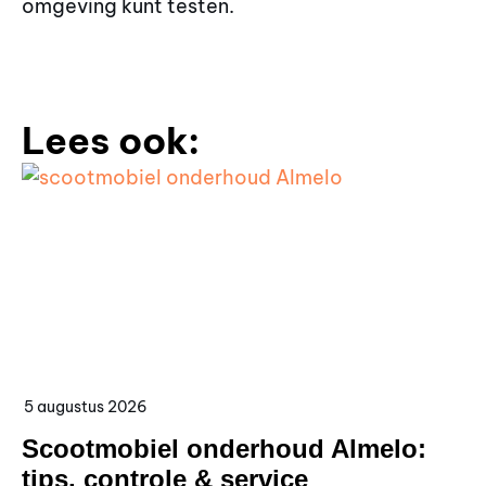
omgeving kunt testen.
Lees ook:
5 augustus 2026
4 
Scootmobiel onderhoud Almelo:
S
tips, controle & service
a