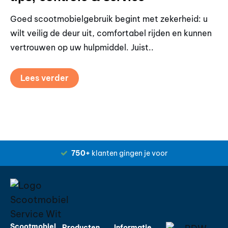
Goed scootmobielgebruik begint met zekerheid: u
Zo
wilt veilig de deur uit, comfortabel rijden en kunnen
al
vertrouwen op uw hulpmiddel. Juist..
be
Lees verder
750+
klanten gingen je voor
Scootmobiel
Producten
Informatie