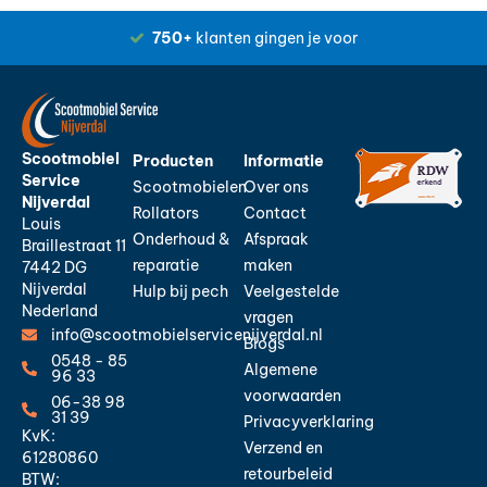
750+
klanten gingen je voor
Scootmobiel
Producten
Informatie
Service
Scootmobielen
Over ons
Nijverdal
Rollators
Contact
Louis
Onderhoud &
Afspraak
Braillestraat 11
reparatie
maken
7442 DG
Nijverdal
Hulp bij pech
Veelgestelde
Nederland
vragen
info@scootmobielservicenijverdal.nl
Blogs
0548 - 85
Algemene
96 33
voorwaarden
06-38 98
31 39
Privacyverklaring
KvK:
Verzend en
61280860
retourbeleid
BTW: