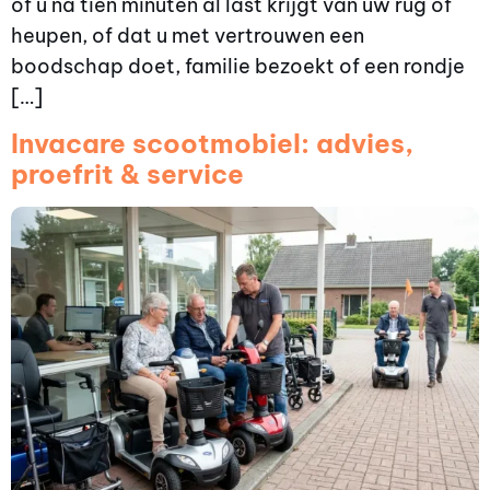
of u na tien minuten al last krijgt van uw rug of
heupen, of dat u met vertrouwen een
boodschap doet, familie bezoekt of een rondje
[…]
Invacare scootmobiel: advies,
proefrit & service