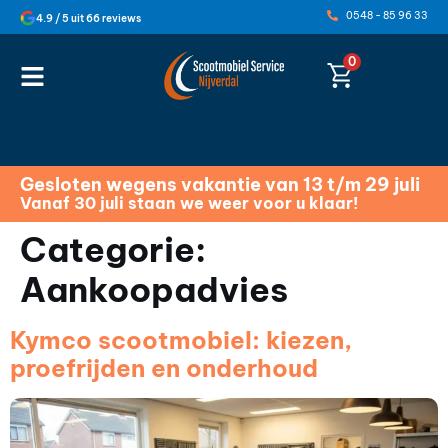
0548 - 85 96 33
4.9 / 5 uit 66 reviews
0
Gesloten wegens vakantie van 13 t/m 29 juli
Vanaf 30 juli staan we weer voor u klaar!
Categorie:
Aankoopadvies
Kymco scootmobiel: kiezen,
proefrijden en onderhoud