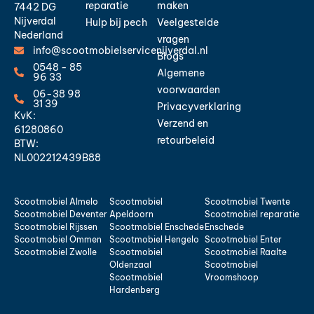
reparatie
maken
7442 DG
Nijverdal
Hulp bij pech
Veelgestelde
Nederland
vragen
info@scootmobielservicenijverdal.nl
Blogs
0548 - 85
Algemene
96 33
voorwaarden
06-38 98
31 39
Privacyverklaring
KvK:
Verzend en
61280860
retourbeleid
BTW:
NL002212439B88
Scootmobiel Almelo
Scootmobiel
Scootmobiel Twente
Scootmobiel Deventer
Apeldoorn
Scootmobiel reparatie
Scootmobiel Rijssen
Scootmobiel Enschede
Enschede
Scootmobiel Ommen
Scootmobiel Hengelo
Scootmobiel Enter
Scootmobiel Zwolle
Scootmobiel
Scootmobiel Raalte
Oldenzaal
Scootmobiel
Scootmobiel
Vroomshoop
Hardenberg